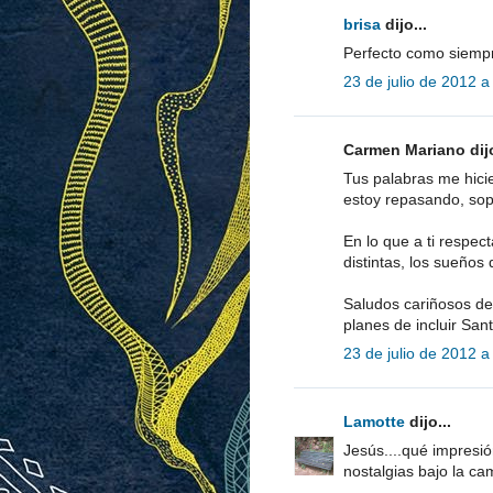
brisa
dijo...
Perfecto como siempr
23 de julio de 2012 a
Carmen Mariano dijo
Tus palabras me hicie
estoy repasando, sop
En lo que a ti respe
distintas, los sueños
Saludos cariñosos des
planes de incluir San
23 de julio de 2012 a
Lamotte
dijo...
Jesús....qué impresi
nostalgias bajo la ca