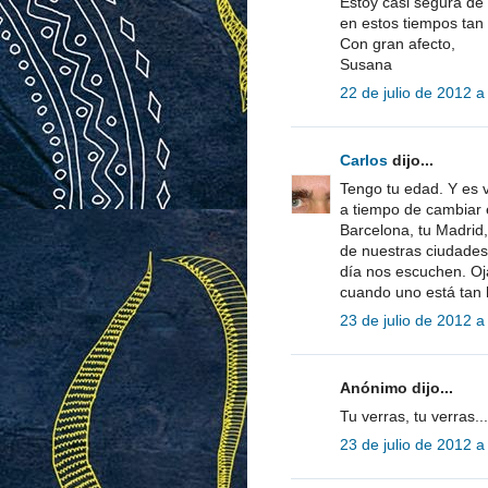
Estoy casi segura de 
en estos tiempos tan d
Con gran afecto,
Susana
22 de julio de 2012 a
Carlos
dijo...
Tengo tu edad. Y es v
a tiempo de cambiar e
Barcelona, tu Madrid, 
de nuestras ciudades
día nos escuchen. Oj
cuando uno está tan 
23 de julio de 2012 a
Anónimo dijo...
Tu verras, tu verras...
23 de julio de 2012 a