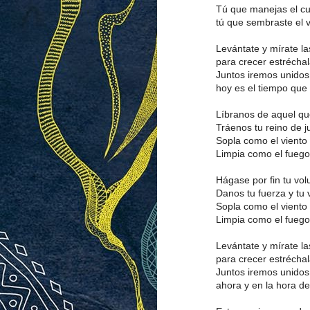
Tú que manejas el cur
tú que sembraste el v
Levántate y mírate l
para crecer estrécha
Juntos iremos unidos
hoy es el tiempo qu
Líbranos de aquel qu
Tráenos tu reino de ju
Sopla como el viento 
Limpia como el fuego 
Hágase por fin tu volu
Danos tu fuerza y tu v
Sopla como el viento 
Limpia como el fuego 
Levántate y mírate l
para crecer estrécha
Juntos iremos unidos
ahora y en la hora d