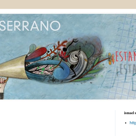
ismael 
htt