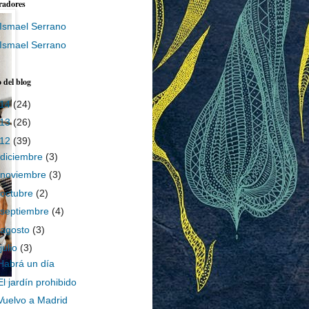
radores
Ismael Serrano
Ismael Serrano
 del blog
014
(24)
013
(26)
012
(39)
diciembre
(3)
noviembre
(3)
octubre
(2)
septiembre
(4)
agosto
(3)
julio
(3)
Habrá un día
El jardín prohibido
Vuelvo a Madrid