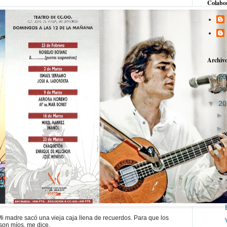
Colabo
Archivo
►
2
►
2
▼
2
►
►
►
►
►
▼
i madre sacó una vieja caja llena de recuerdos. Para que los
son míos, me dice.