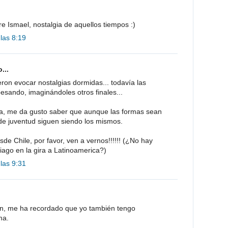
e Ismael, nostalgia de aquellos tiempos :)
 las 8:19
...
ron evocar nostalgias dormidas... todavía las
esando, imaginándoles otros finales...
cta, me da gusto saber que aunque las formas sean
 de juventud siguen siendo los mismos.
de Chile, por favor, ven a vernos!!!!!! (¿No hay
tiago en la gira a Latinoamerica?)
 las 9:31
ón, me ha recordado que yo también tengo
ma.