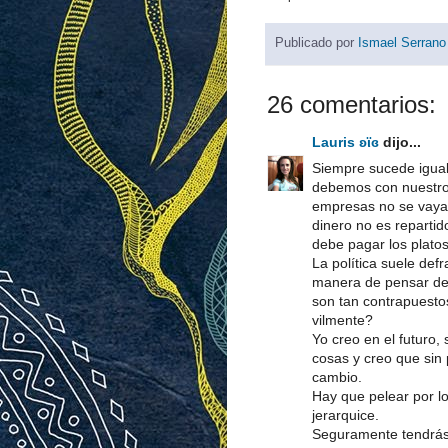
Publicado por
Ismael Serrano
26 comentarios:
Lauris ʚϊɞ
dijo...
Siempre sucede igual
debemos con nuestros
empresas no se vayan
dinero no es repartid
debe pagar los platos
La política suele de
manera de pensar de
son tan contrapuesto
vilmente?
Yo creo en el futuro,
cosas y creo que sin 
cambio.
Hay que pelear por l
jerarquice.
Seguramente tendrás 