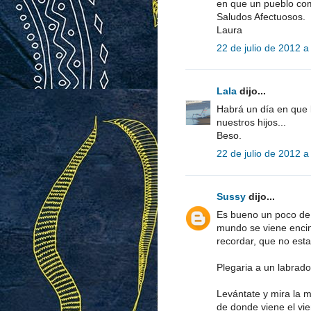
en que un pueblo como
Saludos Afectuosos.
Laura
22 de julio de 2012 a
Lala
dijo...
Habrá un día en que 
nuestros hijos...
Beso.
22 de julio de 2012 a
Sussy
dijo...
Es bueno un poco de 
mundo se viene encim
recordar, que no est
Plegaria a un labrado
Levántate y mira la 
de donde viene el vien