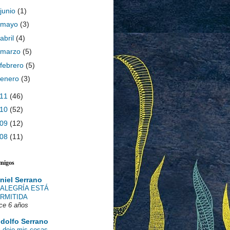
junio
(1)
mayo
(3)
abril
(4)
marzo
(5)
febrero
(5)
enero
(3)
011
(46)
010
(52)
009
(12)
008
(11)
amigos
niel Serrano
 ALEGRÍA ESTÁ
RMITIDA
ce 6 años
dolfo Serrano
i dejo mis cosas