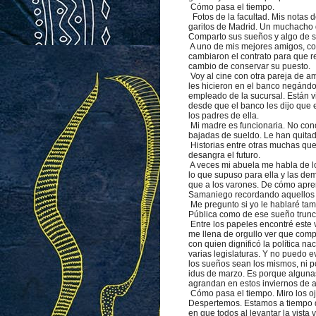
Cómo pasa el tiempo.
Fotos de la facultad. Mis notas 
garitos de Madrid. Un muchacho 
Comparto sus sueños y algo de su
A uno de mis mejores amigos, col
cambiaron el contrato para que r
cambio de conservar su puesto.
Voy al cine con otra pareja de a
les hicieron en el banco negándo
empleado de la sucursal. Están v
desde que el banco les dijo que 
los padres de ella.
Mi madre es funcionaria. No con
bajadas de sueldo. Le han quitad
Historias entre otras muchas que
desangra el futuro.
A veces mi abuela me habla de l
lo que supuso para ella y las de
que a los varones. De cómo apren
Samaniego recordando aquellos d
Me pregunto si yo le hablaré tam
Pública como de ese sueño trunca
Entre los papeles encontré este 
me llena de orgullo ver que compa
con quien dignificó la política 
varias legislaturas. Y no puedo 
los sueños sean los mismos, ni po
idus de marzo. Es porque alguna
agrandan en estos inviernos de 
Cómo pasa el tiempo. Miro los oj
Despertemos. Estamos a tiempo d
en que todos al levantar la vista