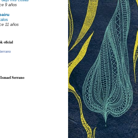
ce 9 años
pairu
talos
ce 11 años
k oficial
Serrano
 Ismael Serrano