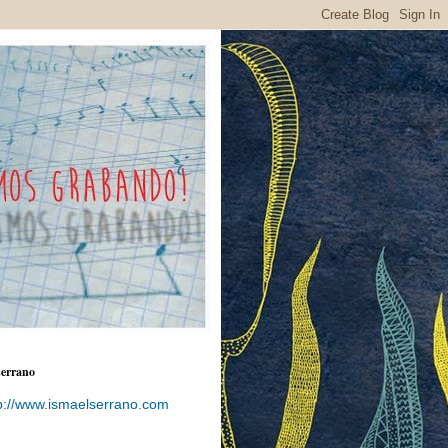
serrano
p://www.ismaelserrano.com