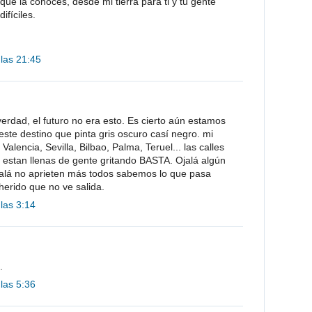
que la conoces, desde mi tierra para ti y tu gente
ifíciles.
 las 21:45
erdad, el futuro no era esto. Es cierto aún estamos
ste destino que pinta gris oscuro casí negro. mi
Valencia, Sevilla, Bilbao, Palma, Teruel... las calles
 estan llenas de gente gritando BASTA. Ojalá algún
alá no aprieten más todos sabemos lo que pasa
herido que no ve salida.
 las 3:14
.
 las 5:36