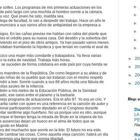
►
de solfeo. Los programas de mis primeras actuaciones en los
de pelo largo con una mochila al hombro sonríe a la cámara.
►
 voz. Qué joven he sido, maldita sea.
ega de facultad, lo van a despedir del trabajo. Hace un año le
►
enunciara a sus varios años de antigüedad en la empresa a
►
migos. En las cañas previas me hablan con rabia del plante que
les el crédito para su nueva casa. Del desdén y la soberbia del
►
iviendo en el piso de otros amigos. Ya han pasado varios meses
estaban tramitando la hipoteca y que tenían en cuenta el aval de
►
ozco una mujer más constante y trabajadora. Ya lleva varias
►
2
o la extra de navidad. Trabaja más horas.
 se suceden de forma cotidiana en este país por cuya herida se
►
2
os maestros de la República. De como llegaron a su aldea y de
►
2
más niñas de su pueblo que las trataran con el mismo respeto
dió a leer. Sonríe cuando a sus 88 años recita una fábula de
►
2
ías azules de la infancia.
bién a mis nietos de la Educación Pública, de la Sanidad
do, ese oasis entre el páramo y la barbarie.
Blogs 
viejo programa de actuaciones. Era el año 97. Yo era un crío. Y
rtía cartel con quien es una referencia en la canción de autor y
nacional participando como diputado en el Congreso durante
Da
evitar sentirme algo huérfano. No ya porque uno es otro, aunque
LA
rque el tiempo tenga la mirada de Bruto en la víspera de los
PE
s ausencias dejan un hueco en el alma de todos que se
Ha
agosto en Madrid.
os del muchacho que sonríe en la foto. El futuro no era esto.
e cambiar las cosas. Como aquella vieja canción: habrá un día
Ro
 veremos una tierra que ponga libertad.
A t