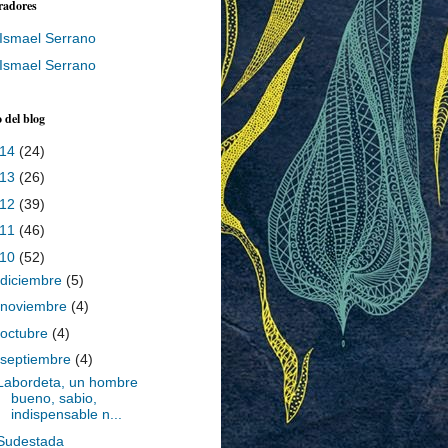
radores
Ismael Serrano
Ismael Serrano
 del blog
014
(24)
013
(26)
012
(39)
011
(46)
010
(52)
diciembre
(5)
noviembre
(4)
octubre
(4)
septiembre
(4)
Labordeta, un hombre
bueno, sabio,
indispensable n...
Sudestada