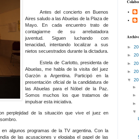
Colabo
Antes del concierto en Buenos
Aires saludo a las Abuelas de la Plaza de
Mayo. En cada encuentro trato de
contagiarme de su arrebatadora
Archivo
juventud. Siguen luchando con
tenacidad, intentando localizar a sus
►
2
nietos secuestrados durante la dictadura.
►
2
Estela de Carlotto, presidenta de
►
2
Abuelas, me habla de la visita del juez
►
2
Garzón a Argentina. Participó en la
▼
2
presentación oficial de la candidatura de
►
las Abuelas para el Nóbel de la Paz.
Somos muchos los que tratamos de
►
impulsar esta iniciativa.
►
▼
n perplejidad de la situación que vive el juez en
asombro.
en algunos programas de la TV argentina. Con la
endía de las acusaciones y elogiaba el papel de las