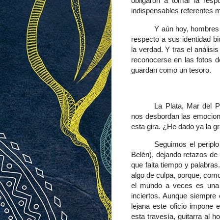
obligaron a tomar la resp
indispensables referentes 
Y aún hoy, hombres 
respecto a sus identidad b
la verdad. Y tras
el análisi
reconocerse en las fotos 
guardan como un tesoro.
La Plata, Mar del P
nos desbordan las emocione
esta gira. ¿He dado ya la gr
Seguimos el periplo
Belén), dejando retazos de
que falta tiempo y palabras
algo de culpa, porque, como 
el mundo a veces es una 
inciertos. Aunque siempre
lejana este oficio impone 
esta travesía, guitarra al 