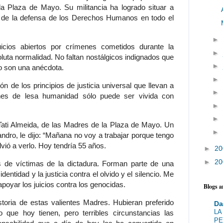
a Plaza de Mayo. Su militancia ha logrado situar a
a de la defensa de los Derechos Humanos en todo el
►
uicios abiertos por crímenes cometidos durante la
►
luta normalidad. No faltan nostálgicos indignados que
►
o son una anécdota.
►
n de los principios de justicia universal que llevan a
►
nes de lesa humanidad sólo puede ser vivida con
►
►
Tati Almeida, de las Madres de la Plaza de Mayo. Un
►
andro, le dijo: “Mañana no voy a trabajar porque tengo
vió a verlo. Hoy tendría 55 años.
►
2
►
2
 de víctimas de la dictadura. Forman parte de una
dentidad y la justicia contra el olvido y el silencio. Me
poyar los juicios contra los genocidas.
Blogs 
istoria de estas valientes Madres. Hubieran preferido
Da
LA
 que hoy tienen, pero terribles circunstancias las
PE