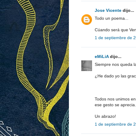
Jose Vicente
dijo...
Todo un poema...
Cúando será que Vene
1 de septiembre de 2
eMiLiA
dijo...
Siempre nos queda la
¿He dado yo las grac
Todos nos unimos en 
ese gesto se aprecia.
Un abrazo!
1 de septiembre de 2