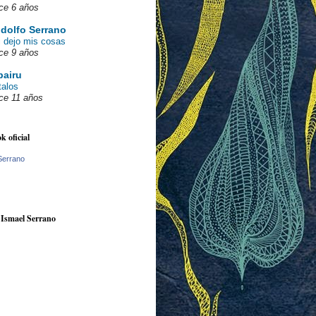
ce 6 años
dolfo Serrano
i dejo mis cosas
ce 9 años
pairu
talos
ce 11 años
k oficial
Serrano
 Ismael Serrano