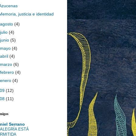
Azucenas
Memoria, justicia e identidad
agosto
(4)
julio
(4)
junio
(5)
mayo
(4)
abril
(4)
marzo
(6)
febrero
(4)
enero
(4)
009
(12)
008
(11)
amigos
niel Serrano
 ALEGRÍA ESTÁ
RMITIDA