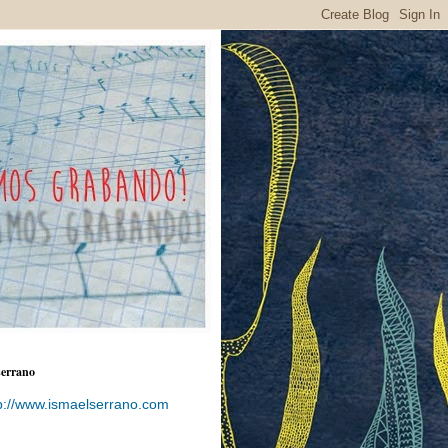
serrano
p://www.ismaelserrano.com