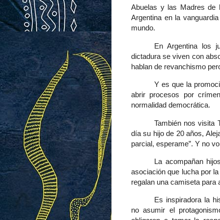
Abuelas y las Madres de l
Argentina en la vanguardi
mundo.
En Argentina los j
dictadura se viven con abso
hablan de revanchismo per
Y es que la promoció
abrir procesos por críme
normalidad democrática.
También nos visita 
día su hijo de 20 años, Alej
parcial, esperame”. Y no vol
La acompañan hijos
asociación que lucha por la i
regalan una camiseta para a
Es inspiradora la h
no asumir el protagonismo