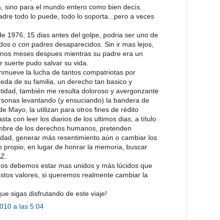
a, sino para el mundo entero como bien decís.
dre todo lo puede, todo lo soporta...pero a veces
e 1976, 15 dias antes del golpe, podria ser uno de
dos o con padres desaparecidos. Sin ir mas lejos,
unos meses despues mientras su padre era un
or suerte pudo salvar su vida.
mueve la lucha de tantos compatriotas por
eda de su familia, un derecho tan basico y
ntidad, también me resulta doloroso y avergonzante
sonas levantando (y ensuciando) la bandera de
e Mayo, la utilizan para otros fines de rédito
sta con leer los diarios de los ultimos dias, a título
ombre de los derechos humanos, pretenden
edad, generar más resentimiento aún o cambiar los
o propio, en lugar de honrar la memoria, buscar
AZ.
nos debemos estar mas unidos y más lúcidos que
stos valores, si queremos realmente cambiar la
e sigas disfrutando de este viaje!
010 a las 5:04