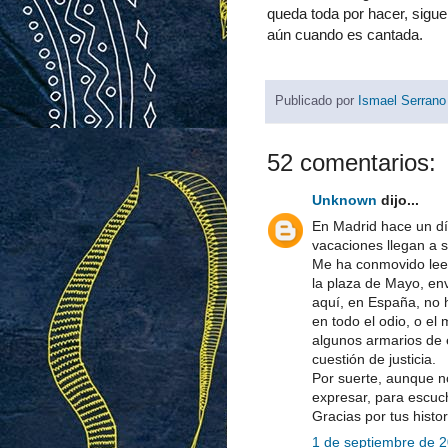
queda toda por hacer, sigu
aún cuando es cantada.
Publicado por
Ismael Serrano
52 comentarios:
Unknown
dijo...
En Madrid hace un dí
vacaciones llegan a s
Me ha conmovido leer
la plaza de Mayo, env
aquí, en España, no 
en todo el odio, o el
algunos armarios de 
cuestión de justicia.
Por suerte, aunque n
expresar, para escucha
Gracias por tus histor
1 de septiembre de 2