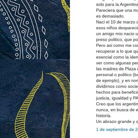
solo para la Argentin
Pareciera que una ma
es demasiado.
Naci el 10 de marzo d
esos niños despareci
un amigo mio nacio 
preso politico, que p
Pero asi como me con
recuperar a lo que qu
esencial como la ide
ver como algunas per
las madres de Plaza d
personal o politico (ba
de ejemplo), y en n
dividirnos como soci
hechos para benefici
justicia, igualdad y P
Creo que los argenti
nunca, en busca de e
historia.
Un abrazo grande y qu
1 de septiembre de 2