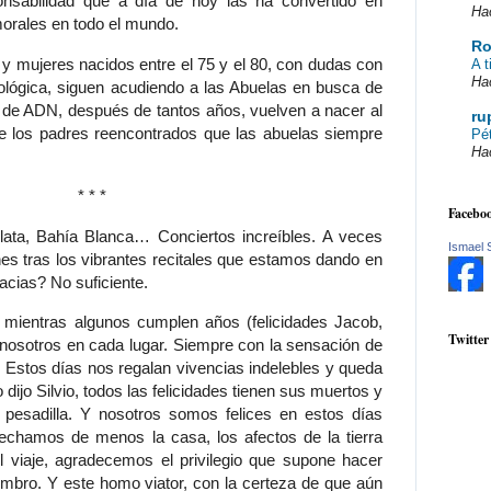
onsabilidad que a día de hoy las ha convertido en
Ha
morales en todo el mundo.
Ro
y mujeres nacidos entre el 75 y el 80, con dudas con
A t
Ha
iológica, siguen acudiendo a las Abuelas en busca de
s de ADN, después de tantos años, vuelven a nacer al
ru
de los padres reencontrados que las abuelas siempre
Pé
Ha
*
*
*
Faceboo
lata, Bahía Blanca… Conciertos increíbles. A veces
Ismael 
s tras los vibrantes recitales que estamos dando en
acias? No suficiente.
 mientras algunos cumplen años (felicidades Jacob,
Twitter
 nosotros en cada lugar. Siempre con la sensación de
. Estos días nos regalan vivencias indelebles y queda
dijo Silvio, todos las felicidades tienen sus muertos y
pesadilla. Y nosotros somos felices en estos días
 echamos de menos la casa, los afectos de la tierra
el viaje, agradecemos el privilegio que supone hacer
hombro. Y este homo viator, con la certeza de que aún