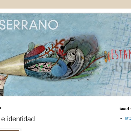
0
ismael 
 e identidad
htt