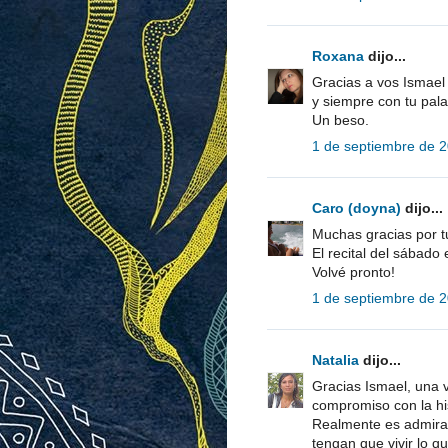
Roxana
dijo...
Gracias a vos Ismael p
y siempre con tu pal
Un beso.
1 de septiembre de 2
Caro (doyna)
dijo...
Muchas gracias por 
El recital del sábado 
Volvé pronto!
1 de septiembre de 2
Natalia
dijo...
Gracias Ismael, una v
compromiso con la his
Realmente es admirab
tengan que vivir lo q