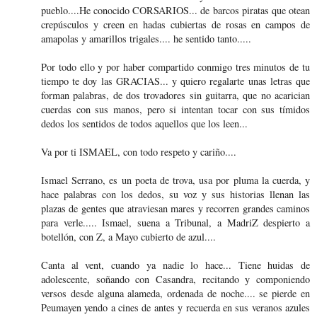
pueblo....He conocido CORSARIOS... de barcos piratas que otean
crepúsculos y creen en hadas cubiertas de rosas en campos de
amapolas y amarillos trigales.... he sentido tanto.....
Por todo ello y por haber compartido conmigo tres minutos de tu
tiempo te doy las GRACIAS... y quiero regalarte unas letras que
forman palabras, de dos trovadores sin guitarra, que no acarician
cuerdas con sus manos, pero si intentan tocar con sus tímidos
dedos los sentidos de todos aquellos que los leen...
Va por ti ISMAEL, con todo respeto y cariño....
Ismael Serrano, es un poeta de trova, usa por pluma la cuerda, y
hace palabras con los dedos, su voz y sus historias llenan las
plazas de gentes que atraviesan mares y recorren grandes caminos
para verle..... Ismael, suena a Tribunal, a MadriZ despierto a
botellón, con Z, a Mayo cubierto de azul....
Canta al vent, cuando ya nadie lo hace... Tiene huidas de
adolescente, soñando con Casandra, recitando y componiendo
versos desde alguna alameda, ordenada de noche.... se pierde en
Peumayen yendo a cines de antes y recuerda en sus veranos azules