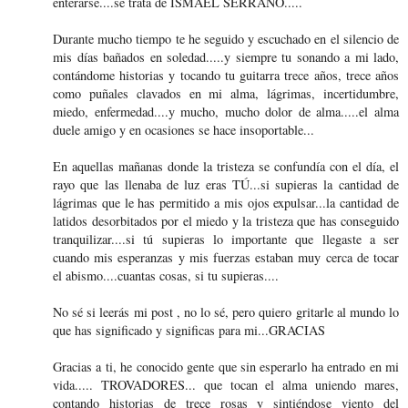
enterarse....se trata de ISMAEL SERRANO.....
Durante mucho tiempo te he seguido y escuchado en el silencio de
mis días bañados en soledad.....y siempre tu sonando a mi lado,
contándome historias y tocando tu guitarra trece años, trece años
como puñales clavados en mi alma, lágrimas, incertidumbre,
miedo, enfermedad....y mucho, mucho dolor de alma.....el alma
duele amigo y en ocasiones se hace insoportable...
En aquellas mañanas donde la tristeza se confundía con el día, el
rayo que las llenaba de luz eras TÚ...si supieras la cantidad de
lágrimas que le has permitido a mis ojos expulsar...la cantidad de
latidos desorbitados por el miedo y la tristeza que has conseguido
tranquilizar....si tú supieras lo importante que llegaste a ser
cuando mis esperanzas y mis fuerzas estaban muy cerca de tocar
el abismo....cuantas cosas, si tu supieras....
No sé si leerás mi post , no lo sé, pero quiero gritarle al mundo lo
que has significado y significas para mi...GRACIAS
Gracias a ti, he conocido gente que sin esperarlo ha entrado en mi
vida..... TROVADORES... que tocan el alma uniendo mares,
contando historias de trece rosas y sintiéndose viento del