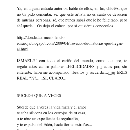
Ya, en alguna entrada anterior, hablé de ellos, en fin, chic@s, que
no 0s pido comentar, sé, que este artista no es santo de devoción
de muchas personas, sé, que nunca sabrá que le he felicitado, pero
ahí queda....Os dejo el enlace, por si quisiérais conocerlos.....
http://dondeduermeelsilencio-
rosaroja.blogspot.com/2009/04/trovador-de-historias-que-llegan-
al.html
ISMAEL!!! con todo el cariño del mundo, como siempre, te
regalo estas cuatro palabras...FELICIDADES y gracias por, sin
enterarte, haberme acompañado...besitos y recuerda....jjjjjj ERES
REAL ????......SÍ, CLARO....
SUCEDE QUE A VECES
Sucede que a veces la vida mata y el amor
te echa silicona en los cerrojos de tu casa,
o te abre un expediente de regulación,
y te expulsa del Edén, hacia tierras extrañas...