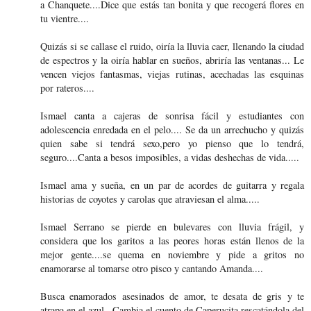
a Chanquete....Dice que estás tan bonita y que recogerá flores en
tu vientre....
Quizás si se callase el ruido, oiría la lluvia caer, llenando la ciudad
de espectros y la oiría hablar en sueños, abriría las ventanas... Le
vencen viejos fantasmas, viejas rutinas, acechadas las esquinas
por rateros....
Ismael canta a cajeras de sonrisa fácil y estudiantes con
adolescencia enredada en el pelo.... Se da un arrechucho y quizás
quien sabe si tendrá sexo,pero yo pienso que lo tendrá,
seguro....Canta a besos imposibles, a vidas deshechas de vida.....
Ismael ama y sueña, en un par de acordes de guitarra y regala
historias de coyotes y carolas que atraviesan el alma.....
Ismael Serrano se pierde en bulevares con lluvia frágil, y
considera que los garitos a las peores horas están llenos de la
mejor gente....se quema en noviembre y pide a gritos no
enamorarse al tomarse otro pisco y cantando Amanda....
Busca enamorados asesinados de amor, te desata de gris y te
atrapa en el azul...Cambia el cuento de Caperucita rescatándola del