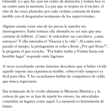
Grimaldi. Lo que fue ayer un centro de detención y tortura hoy es
un centro para la memoria. La paz que se respira en el recinto, el
olor de las rosas plantadas por cada víctima contrasta de forma
terrible con el desgarrador testimonio de los supervivientes.
Alguien cuenta como una de las presas le narraba sus
interrogatorios. Entre torturas ella afirmaba no ser más que una
cantante de folklore. ¡Canta!, le ordenaban sus carceleros, ¡canta
entonces! Y ella entonaba el “Gracias a la vida”. Al contar esto,
pasado el tiempo, la protagonista se echa a llorar. ¿Por qué lloras?”,
le pregunta el que escucha. “Por haber traído a Violeta hasta este
horrible lugar” responde entre lágrimas.
A veces escuchando ciertas historias descubres que si haber vivido
aquello supone una experiencia terrible, sobrevivirlo tampoco es
fácil para ellos. Y les escuchamos hablar de compañeros de celda
que nunca regresaron.
Dar testimonio de lo vivido alimenta la Memoria Histórica y la
certeza de que no se han de repetir los errores, las atrocidades
cometidas en lugares como aquel. La memoria es herramienta de
futuro.