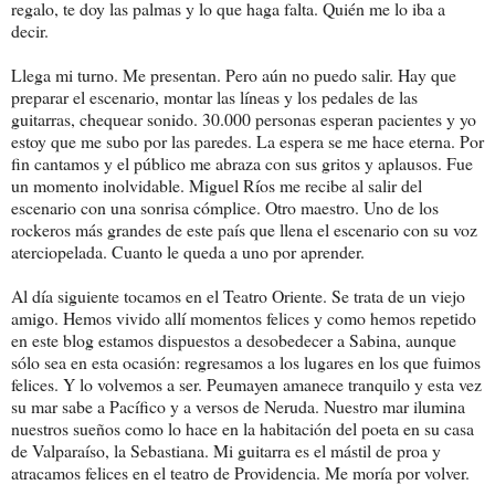
regalo, te doy las palmas y lo que haga falta. Quién me lo iba a
decir.
Llega mi turno. Me presentan. Pero aún no puedo salir. Hay que
preparar el escenario, montar las líneas y los pedales de las
guitarras, chequear sonido. 30.000 personas esperan pacientes y yo
estoy que me subo por las paredes. La espera se me hace eterna. Por
fin cantamos y el público me abraza con sus gritos y aplausos. Fue
un momento inolvidable. Miguel Ríos me recibe al salir del
escenario con una sonrisa cómplice. Otro maestro. Uno de los
rockeros más grandes de este país que llena el escenario con su voz
aterciopelada. Cuanto le queda a uno por aprender.
Al día siguiente tocamos en el Teatro Oriente. Se trata de un viejo
amigo. Hemos vivido allí momentos felices y como hemos repetido
en este blog estamos dispuestos a desobedecer a Sabina, aunque
sólo sea en esta ocasión: regresamos a los lugares en los que fuimos
felices. Y lo volvemos a ser. Peumayen amanece tranquilo y esta vez
su mar sabe a Pacífico y a versos de Neruda. Nuestro mar ilumina
nuestros sueños como lo hace en la habitación del poeta en su casa
de Valparaíso, la Sebastiana. Mi guitarra es el mástil de proa y
atracamos felices en el teatro de Providencia. Me moría por volver.