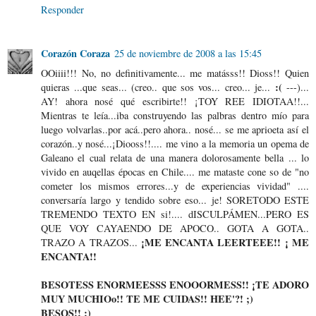
Responder
Corazón Coraza
25 de noviembre de 2008 a las 15:45
OOiiii!!! No, no definitivamente... me matásss!! Dioss!! Quien
:(
quieras ...que seas... (creo.. que sos vos... creo... je...
---)...
AY! ahora nosé qué escribirte!! ¡TOY REE IDIOTAA!!...
Mientras te leía...iba construyendo las palbras dentro mío para
luego volvarlas..por acá..pero ahora.. nosé... se me aprioeta así el
corazón..y nosé...¡Diooss!!.... me vino a la memoria un opema de
Galeano el cual relata de una manera dolorosamente bella ... lo
vivido en auqellas épocas en Chile.... me mataste cone so de "no
cometer los mismos errores...y de experiencias vividad" ....
conversaría largo y tendido sobre eso... je! SORETODO ESTE
TREMENDO TEXTO EN si!.... dISCULPÁMEN...PERO ES
QUE VOY CAYAENDO DE APOCO.. GOTA A GOTA..
¡ME ENCANTA LEERTEEE!! ¡ ME
TRAZO A TRAZOS...
ENCANTA!!
BESOTESS ENORMEESSS ENOOORMESS!! ¡TE ADORO
MUY MUCHIOo!! TE ME CUIDAS!! HEE'?! ;)
BESOS!!
:)