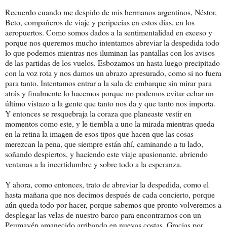
Recuerdo cuando me despido de mis hermanos argentinos, Néstor,
Beto, compañeros de viaje y peripecias en estos días, en los
aeropuertos. Como somos dados a la sentimentalidad en exceso y
porque nos queremos mucho intentamos abreviar la despedida todo
lo que podemos mientras nos iluminan las pantallas con los avisos
de las partidas de los vuelos. Esbozamos un hasta luego precipitado
con la voz rota y nos damos un abrazo apresurado, como si no fuera
para tanto. Intentamos entrar a la sala de embarque sin mirar para
atrás y finalmente lo hacemos porque no podemos evitar echar un
último vistazo a la gente que tanto nos da y que tanto nos importa.
Y entonces se resquebraja la coraza que planeaste vestir en
momentos como este, y le tiembla a uno la mirada mientras queda
en la retina la imagen de esos tipos que hacen que las cosas
merezcan la pena, que siempre están ahí, caminando a tu lado,
soñando despiertos, y haciendo este viaje apasionante, abriendo
ventanas a la incertidumbre y sobre todo a la esperanza.
Y ahora, como entonces, trato de abreviar la despedida, como el
hasta mañana que nos decimos después de cada concierto, porque
aún queda todo por hacer, porque sabemos que pronto volveremos a
desplegar las velas de nuestro barco para encontrarnos con un
Peumayén amanecido arribando en nuevas costas. Gracias por